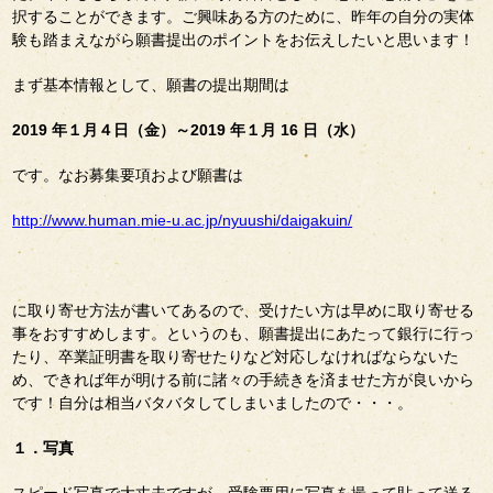
択することができます。ご興味ある方のために、昨年の自分の実体
験も踏まえながら願書提出のポイントをお伝えしたいと思います！
まず基本情報として、願書の提出期間は
2019 年１月４日（金）～2019 年１月 16 日（水）
です。なお募集要項および願書は
http://www.human.mie-u.ac.jp/nyuushi/daigakuin/
に取り寄せ方法が書いてあるので、受けたい方は早めに取り寄せる
事をおすすめします。というのも、願書提出にあたって銀行に行っ
たり、卒業証明書を取り寄せたりなど対応しなければならないた
め、できれば年が明ける前に諸々の手続きを済ませた方が良いから
です！自分は相当バタバタしてしまいましたので・・・。
１．写真
スピード写真で大丈夫ですが、受験票用に写真を撮って貼って送る