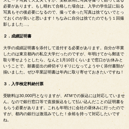
必要があります。もし晴れて合格した場合は、入学の学生証に貼る
写真もその後必要になるので、撮って余った写真は捨てないでとっ
ておくのが良いと思います！ちなみに自分は捨てたのでもう１回撮
影しました…。
２．成績証明書
大学の成績証明書を添付して送付する必要があります。自分が卒業
したのは東京都内の私立大学だったのですが、年明けてから郵送で
取り寄せようとしたら、なんと1月10日くらいまで窓口がお休みと
いうことで、願書提出の締切ギリギリになってようやく添付書類が
揃いました。ぜひ卒業証明書は年内に取り寄せておきたいですね！
３．入学検定料納付票
受験料は30,000円となりますが、ATMでの振込には対応していませ
ん。なので銀行窓口等で直接振込をして払い込んだことの証明書を
もらう必要があります。これも年明けに会社の昼休みに行ったので
すが、都内の銀行は激混みでした！余裕を持って対応したいです
ね。