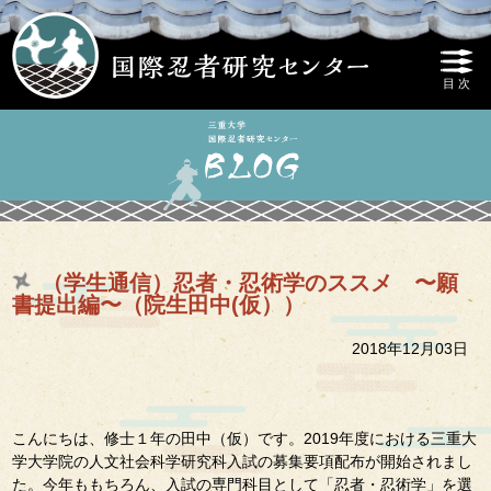
（学生通信）忍者・忍術学のススメ 〜願
書提出編〜（院生田中(仮））
2018年12月03日
こんにちは、修士１年の田中（仮）です。2019年度における三重大
学大学院の人文社会科学研究科入試の募集要項配布が開始されまし
た。今年ももちろん、入試の専門科目として「忍者・忍術学」を選