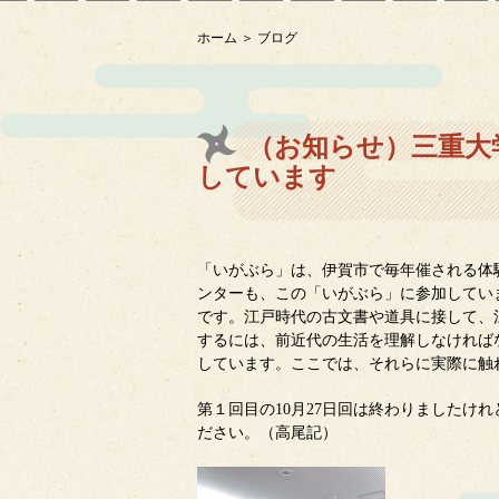
ホーム
ブログ
（お知らせ）三重大
しています
「いがぶら」は、伊賀市で毎年催される
ンターも、この「いがぶら」に参加してい
です。江戸時代の古文書や道具に接して、
するには、前近代の生活を理解しなければ
しています。ここでは、それらに実際に触
第１回目の
10
月
27
日回は終わりましたけれ
ださい。（高尾記）