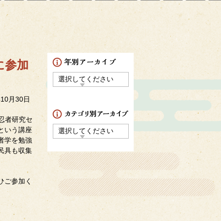
に参加
年10月30日
忍者研究セ
という講座
者学を勉強
民具も収集
ひご参加く