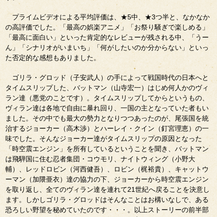
プライムビデオによる平均評価は、★5中、★3つ半と、なかなか
の高評価でした。「最高の娯楽アニメ」「お祭り騒ぎで楽しめる」
「最高に面白い」といった肯定的なレビューが残される中、「うー
ん」「シナリオがいまいち」「何がしたいのか分からない」といっ
た否定的な感想もありました。
ゴリラ・グロッド（子安武人）の手によって戦国時代の日本へと
タイムスリップした、バットマン（山寺宏一）はじめ何人かのヴィ
ラン達（悪党のことです）。タイムスリップしてからというもの、
ヴィラン達は各地で自由に暴れ回り、一国の主となっていた者もい
ました。その中でも最大の勢力となりつつあったのが、尾張国を統
治するジョーカー（高木渉）とハーレイ・クイン（釘宮理恵）の一
味でした。そんなジョーカー達がタイムスリップの原因となった
「時空震エンジン」を所有しているということを聞き、バットマン
は飛騨国に住む忍者集団・コウモリ、ナイトウィング（小野大
輔）、レッドロビン（河西健吾）、ロビン（梶裕貴）、キャットウ
ーマン（加隈亜衣）達の協力の下、ジョーカーから時空震エンジン
を取り返し、全てのヴィラン達を連れて21世紀へ戻ることを決意し
ます。しかしゴリラ・グロッドはそんなことはお構いなしで、ある
恐ろしい野望を秘めていたのです・・・。以上ストーリーの前半部