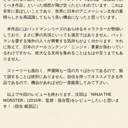
くべき作品」といった感想が飛び交ったといわれています。これは
非常に喜ばしいことであり、世界に日本のアニメーション文化の素
晴らしさを再認識してもらう良い機会になったと思っています。
本作品にはバットマンシリーズのあらゆるキャラクターが勢揃い
しており、まさに夢の共演といっても過言ではありません。バット
マンを愛する海外の人々が興奮する気持ちがよく分かります。それ
に加えて、日本のクールコンテンツ「ニンジャ」要素が加わってい
るわけですから、絶大なる支持を集めることはもはや言うまでもあ
りません。
ストーリーも面白く、声優陣も一流の方々ばかりであるので、観
て損することは絶対にありません。自信を持ってオススメできる作
品であるので、機会があればぜひ一度鑑賞してみて下さい。
以上で今回のレビューを終わります。次回は「NINJA THE
MONSTER」(2015年、監督：落合賢)をレビューしたいと思いま
す！（院生 郷原記）