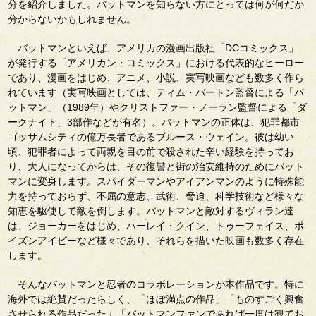
分を紹介しました。バットマンを知らない方にとっては何が何だか
分からないかもしれません。
バットマンといえば、アメリカの漫画出版社「DCコミックス」
が発行する「アメリカン・コミックス」における代表的なヒーロー
であり、漫画をはじめ、アニメ、小説、実写映画なども数多く作ら
れています（実写映画としては、ティム・バートン監督による「バ
ットマン」（1989年）やクリストファー・ノーラン監督による「ダ
ークナイト」3部作などが有名）。バットマンの正体は、犯罪都市
ゴッサムシティの億万長者であるブルース・ウェイン。彼は幼い
頃、犯罪者によって両親を目の前で殺された辛い経験を持ってお
り、大人になってからは、その復讐と街の治安維持のためにバット
マンに変身します。スパイダーマンやアイアンマンのように特殊能
力を持っておらず、不屈の意志、武術、脅迫、科学技術など様々な
知恵を駆使して敵を倒します。バットマンと敵対するヴィラン達
は、ジョーカーをはじめ、ハーレイ・クイン、トゥーフェイス、ポ
イズンアイビーなど様々であり、それらを描いた映画も数多く存在
します。
そんなバットマンと忍者のコラボレーションが本作品です。特に
海外では絶賛だったらしく、「ほぼ満点の作品」「ものすごく興奮
させられる作品だった」「バットマンファンであれば一度は観てお