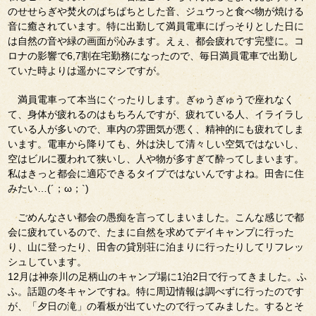
のせせらぎや焚火のぱちぱちとした音、ジュウっと食べ物が焼ける
音に癒されています。特に出勤して満員電車にげっそりとした日に
は自然の音や緑の画面が沁みます。えぇ、都会疲れです完璧に。コ
ロナの影響で6,7割在宅勤務になったので、毎日満員電車で出勤し
ていた時よりは遥かにマシですが。
満員電車って本当にぐったりします。ぎゅうぎゅうで座れなく
て、身体が疲れるのはもちろんですが、疲れている人、イライラし
ている人が多いので、車内の雰囲気が悪く、精神的にも疲れてしま
います。電車から降りても、外は決して清々しい空気ではないし、
空はビルに覆われて狭いし、人や物が多すぎて酔ってしまいます。
私はきっと都会に適応できるタイプではないんですよね。田舎に住
みたい…(´；ω；`)
ごめんなさい都会の愚痴を言ってしまいました。こんな感じで都
会に疲れているので、たまに自然を求めてデイキャンプに行った
り、山に登ったり、田舎の貸別荘に泊まりに行ったりしてリフレッ
シュしています。
12月は神奈川の足柄山のキャンプ場に1泊2日で行ってきました。ふ
ふ。話題の冬キャンですね。特に周辺情報は調べずに行ったのです
が、「夕日の滝」の看板が出ていたので行ってみました。するとそ