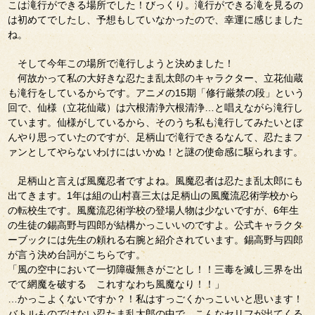
こは滝行ができる場所でした！びっくり。滝行ができる滝を見るの
は初めてでしたし、予想もしていなかったので、幸運に感じました
ね。
そして今年この場所で滝行しようと決めました！
何故かって私の大好きな忍たま乱太郎のキャラクター、立花仙蔵
も滝行をしているからです。アニメの15期「修行厳禁の段」という
回で、仙様（立花仙蔵）は六根清浄六根清浄…と唱えながら滝行し
ています。仙様がしているから、そのうち私も滝行してみたいとぼ
んやり思っていたのですが、足柄山で滝行できるなんて、忍たまフ
ァンとしてやらないわけにはいかぬ！と謎の使命感に駆られます。
足柄山と言えば風魔忍者ですよね。風魔忍者は忍たま乱太郎にも
出てきます。1年は組の山村喜三太は足柄山の風魔流忍術学校から
の転校生です。風魔流忍術学校の登場人物は少ないですが、6年生
の生徒の錫高野与四郎が結構かっこいいのですよ。公式キャラクタ
ーブックには先生の頼れる右腕と紹介されています。錫高野与四郎
が言う決め台詞がこちらです。
「風の空中において一切障礙無きがごとし！！三毒を滅し三界を出
でて網魔を破する これすなわち風魔なり！！」
…かっこよくないですか？！私はすっごくかっこいいと思います！
バトルものではない忍たま乱太郎の中で、こんなセリフが出てくる