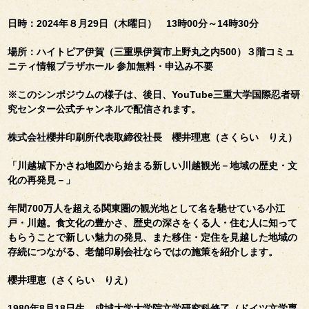
日時：2024年８月29日（木曜日） 13時00分～14時30分
場所：ハイトピア伊賀（三重県伊賀市上野丸之内500）３階コミュ
ニティ情報プラザホール 参加無料・申込み不要
※このシンポジウムの様子は、後日、YouTube三重大学国際忍者研
究センター公式チャンネルで配信されます。
株式会社櫻井印刷所代表取締役社長 櫻井理恵（さくらい りえ）
「川越城下かさね地図から始まる新しい川越観光－地域の歴史・文
化の再発見－」
年間700万人を超える関東圏の観光地として名を馳せている小江
戸・川越。食文化の豊かさ、歴史の深さをくる人・住む人に知って
もらうことで新しい魅力の発見、また移住・定住を見越した地域の
存続につながる、老舗印刷会社ならではの施策を紹介します。
櫻井理恵（さくらい りえ）
1980年8月18日生。成城大学大学院文学研究科修了（ドイツ文学専