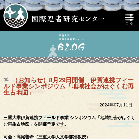
（お知らせ）8月29日開催 伊賀連携フィー
ルド事業シンポジウム「地域社会がはぐくむ再
生古地図」
2024年07月11日
三重大学伊賀連携フィールド事業 シンポジウム「地域社会がはぐく
む再生古地図」を開催予定です。
司会：高尾善希（三重大学人文学部准教授）