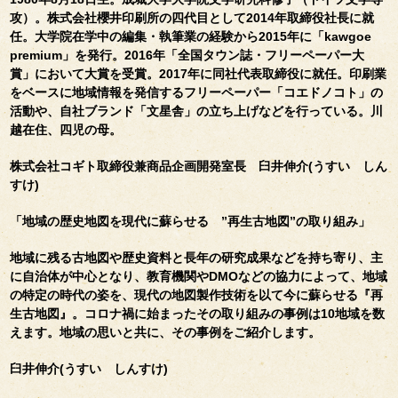
攻）。株式会社櫻井印刷所の四代目として2014年取締役社長に就
任。大学院在学中の編集・執筆業の経験から2015年に「kawgoe
premium」を発行。2016年「全国タウン誌・フリーペーパー大
賞」において大賞を受賞。2017年に同社代表取締役に就任。印刷業
をベースに地域情報を発信するフリーペーパー「コエドノコト」の
活動や、自社ブランド「文星舎」の立ち上げなどを行っている。川
越在住、四児の母。
株式会社コギト取締役兼商品企画開発室長 臼井伸介(うすい しん
すけ)
「地域の歴史地図を現代に蘇らせる ”再生古地図”の取り組み」
地域に残る古地図や歴史資料と長年の研究成果などを持ち寄り、主
に自治体が中心となり、教育機関やDMOなどの協力によって、地域
の特定の時代の姿を、現代の地図製作技術を以て今に蘇らせる『再
生古地図』。コロナ禍に始まったその取り組みの事例は10地域を数
えます。地域の思いと共に、その事例をご紹介します。
臼井伸介(うすい しんすけ)