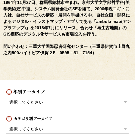
1964
年11月27日、群馬県館林市生まれ。京都大学文学部哲学科(美
学美術史)中退。システム開発会社のSEを経て、2006年現コギトに
入社。自社サービスの構築・展開を手掛ける中、自社企画・開発に
よるデジタル・イラストマップ・アプリである『ambula map(アン
ブラマップ)』を2018年7月にリリース。合わせ『再生古地図』の
GIS適応のデジタル化サービスも市場投入を行う。
問い合わせ：三重大学国際忍者研究センター（三重県伊賀市上野丸
之内500ハイトピア伊賀２F 0595－51－7154）