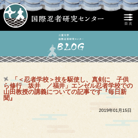
「＜忍者学校＞技を駆使し、真剣に 子供
ら修行 坂井 ／福井」エンゼル忍者学校での
山田教授の講義についての記事です『毎日新
聞』
2019年01月15日