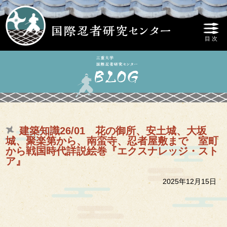
建築知識26/01 花の御所、安土城、大坂
城、聚楽第から、南蛮寺、忍者屋敷まで 室町
から戦国時代詳説絵巻『エクスナレッジ・スト
ア』
2025年12月15日