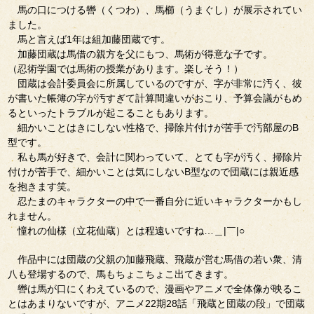
馬の口につける轡（くつわ）、馬櫛（うまぐし）が展示されてい
ました。
馬と言えば1年は組加藤団蔵です。
加藤団蔵は馬借の親方を父にもつ、馬術が得意な子です。
（忍術学園では馬術の授業があります。楽しそう！）
団蔵は会計委員会に所属しているのですが、字が非常に汚く、彼
が書いた帳簿の字が汚すぎて計算間違いがおこり、予算会議がもめ
るといったトラブルが起こることもあります。
細かいことはきにしない性格で、掃除片付けが苦手で汚部屋のB
型です。
私も馬が好きで、会計に関わっていて、とても字が汚く、掃除片
付けが苦手で、細かいことは気にしないB型なので団蔵には親近感
を抱きます笑。
忍たまのキャラクターの中で一番自分に近いキャラクターかもし
れません。
憧れの仙様（立花仙蔵）とは程遠いですね…＿|￣|○
作品中には団蔵の父親の加藤飛蔵、飛蔵が営む馬借の若い衆、清
八も登場するので、馬もちょこちょこ出てきます。
轡は馬が口にくわえているので、漫画やアニメで全体像が映るこ
とはあまりないですが、アニメ22期28話「飛蔵と団蔵の段」で団蔵