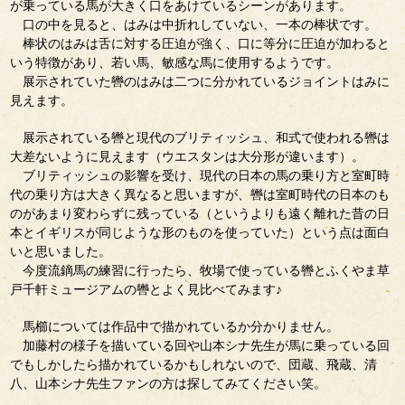
が乗っている馬が大きく口をあけているシーンがあります。
口の中を見ると、はみは中折れしていない、一本の棒状です。
棒状のはみは舌に対する圧迫が強く、口に等分に圧迫が加わると
いう特徴があり、若い馬、敏感な馬に使用するようです。
展示されていた轡のはみは二つに分かれているジョイントはみに
見えます。
展示されている轡と現代のブリティッシュ、和式で使われる轡は
大差ないように見えます（ウエスタンは大分形が違います）。
ブリティッシュの影響を受け、現代の日本の馬の乗り方と室町時
代の乗り方は大きく異なると思いますが、轡は室町時代の日本のも
のがあまり変わらずに残っている（というよりも遠く離れた昔の日
本とイギリスが同じような形のものを使っていた）という点は面白
いと思いました。
今度流鏑馬の練習に行ったら、牧場で使っている轡とふくやま草
戸千軒ミュージアムの轡とよく見比べてみます♪
馬櫛については作品中で描かれているか分かりません。
加藤村の様子を描いている回や山本シナ先生が馬に乗っている回
でもしかしたら描かれているかもしれないので、団蔵、飛蔵、清
八、山本シナ先生ファンの方は探してみてください笑。