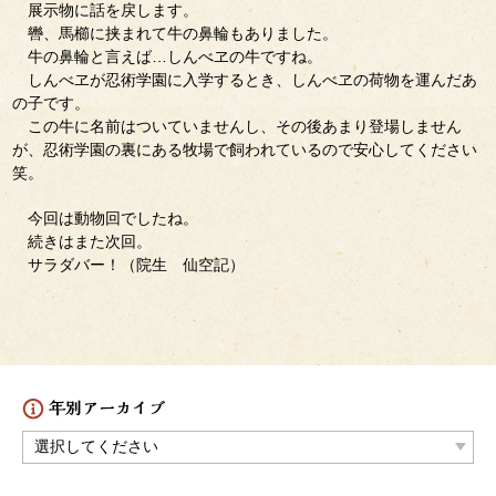
展示物に話を戻します。
轡、馬櫛に挟まれて牛の鼻輪もありました。
牛の鼻輪と言えば…しんべヱの牛ですね。
しんべヱが忍術学園に入学するとき、しんべヱの荷物を運んだあ
の子です。
この牛に名前はついていませんし、その後あまり登場しません
が、忍術学園の裏にある牧場で飼われているので安心してください
笑。
今回は動物回でしたね。
続きはまた次回。
サラダバー！（院生 仙空記）