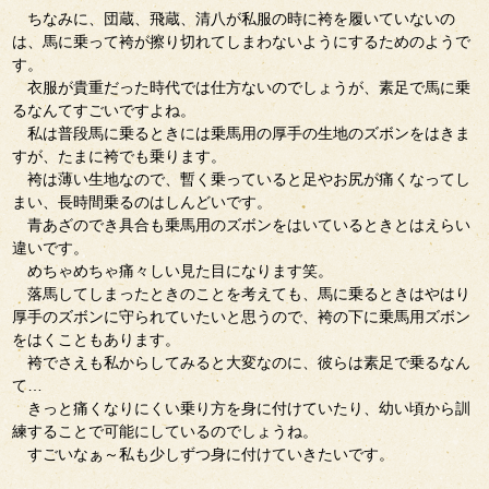
ちなみに、団蔵、飛蔵、清八が私服の時に袴を履いていないの
は、馬に乗って袴が擦り切れてしまわないようにするためのようで
す。
衣服が貴重だった時代では仕方ないのでしょうが、素足で馬に乗
るなんてすごいですよね。
私は普段馬に乗るときには乗馬用の厚手の生地のズボンをはきま
すが、たまに袴でも乗ります。
袴は薄い生地なので、暫く乗っていると足やお尻が痛くなってし
まい、長時間乗るのはしんどいです。
青あざのでき具合も乗馬用のズボンをはいているときとはえらい
違いです。
めちゃめちゃ痛々しい見た目になります笑。
落馬してしまったときのことを考えても、馬に乗るときはやはり
厚手のズボンに守られていたいと思うので、袴の下に乗馬用ズボン
をはくこともあります。
袴でさえも私からしてみると大変なのに、彼らは素足で乗るなん
て…
きっと痛くなりにくい乗り方を身に付けていたり、幼い頃から訓
練することで可能にしているのでしょうね。
すごいなぁ～私も少しずつ身に付けていきたいです。