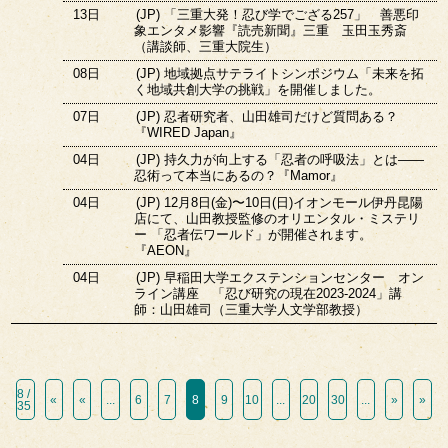
13日
(JP) 「三重大発！忍び学でござる257」 善悪印
象エンタメ影響『読売新聞』三重 玉田玉秀斎
（講談師、三重大院生）
08日
(JP) 地域拠点サテライトシンポジウム「未来を拓
く地域共創大学の挑戦」を開催しました。
07日
(JP) 忍者研究者、山田雄司だけど質問ある？
『WIRED Japan』
04日
(JP) 持久力が向上する「忍者の呼吸法」とは――
忍術って本当にあるの？『Mamor』
04日
(JP) 12月8日(金)〜10日(日)イオンモール伊丹昆陽
店にて、山田教授監修のオリエンタル・ミステリ
ー 「忍者伝ワールド」が開催されます。
『AEON』
04日
(JP) 早稲田大学エクステンションセンター オン
ライン講座 「忍び研究の現在2023-2024」講
師：山田雄司（三重大学人文学部教授）
8 /
«
«
...
6
7
8
9
10
...
20
30
...
»
»
35