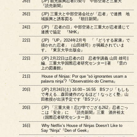
26日
(JP) 観光振興忍者の契り 中部空港と三重大
『読売新聞』
26日
(JP) 三重大と中部空港会社が「忍者」で連携 地
域振興と誘客図る 『朝日新聞』
24日
(JP) 「忍者の日」中部空港と三重大が忍者通じて
連携で協定 『NHK』
22日
(JP) 『UP』2024年2月号 「『どうする家康』で
描かれた忍者」（山田雄司）が掲載されていま
す。『東京大学出版会』
22日
(JP) 2月22日は忍者の日 忍者学講義 山田 雄司∥
編、三重大学国際忍者研究センター∥著 『雲の
上の図書館』
21日
House of Ninjas: Por que “só ignorantes usam a
palavra ninja”?『Observatório do Cinema』
20日
(JP) 2月24日(土) 16:00～16:55 BSフジ「もしも
で考える…森田健作のなるほど！なっとく塾」山
田教授が出演予定です『BSフジ』
20日
(JP) 「三重大発！忍び学でござる262」忍者ごっ
こは「安全」に 『読売新聞』三重 酒井裕太
（国際忍者研究センター員）
16日
Why Netflix’s House of Ninjas Doesn’t Like to
Say “Ninja”『Den of Geek』