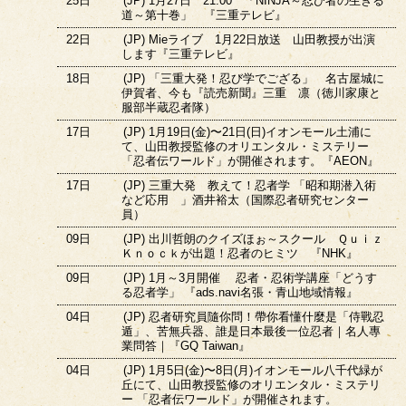
25日
(JP) 1月27日 21:00 「NINJA～忍び者の生きる
道～第十巻」 『三重テレビ』
22日
(JP) Mieライブ 1月22日放送 山田教授が出演
します『三重テレビ』
18日
(JP) 「三重大発！忍び学でござる」 名古屋城に
伊賀者、今も『読売新聞』三重 凛（徳川家康と
服部半蔵忍者隊）
17日
(JP) 1月19日(金)〜21日(日)イオンモール土浦に
て、山田教授監修のオリエンタル・ミステリー
「忍者伝ワールド」が開催されます。『AEON』
17日
(JP) 三重大発 教えて！忍者学 「昭和期潜入術
など応用 」酒井裕太（国際忍者研究センター
員）
09日
(JP) 出川哲朗のクイズほぉ～スクール Ｑｕｉｚ
Ｋｎｏｃｋが出題！忍者のヒミツ 『NHK』
09日
(JP) 1月～3月開催 忍者・忍術学講座「どうす
る忍者学」 『ads.navi名張・青山地域情報』
04日
(JP) 忍者研究員隨你問！帶你看懂什麼是「侍戰忍
遁」、苦無兵器、誰是日本最後一位忍者｜名人專
業問答｜『GQ Taiwan』
04日
(JP) 1月5日(金)〜8日(月)イオンモール八千代緑が
丘にて、山田教授監修のオリエンタル・ミステリ
ー 「忍者伝ワールド」が開催されます。