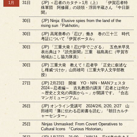
1月
31日
(JP) ＜忍者のカタチ＞1月（上） 「伊賀忍者特
殊軍団 阿修羅」の頭領・浮田半蔵さん 『中日新
聞』
30日
(JP) Ninja: Elusive spies from the land of the
rising sun『Pakhotin』
30日
(JP) 高尾善希の「忍び」働き 巻の三十三 時代
考証について『伊賀ポータル』
30日
(JP) 「三重大発！忍び学でござる」 五色米早見
表出典は？『読売新聞』三重 福島嵩仁（甲賀市
地域おこし協力隊員）
30日
(JP) 三重大発 教えて！忍者学 「正史に叙述な
し権威づけか」山田雄司（三重大学人文学部教
授）
27日
(JP) 2月23日 開催 YO・NIN・MANフェスタ
2024～忍者編～ 吉丸教授の講演「忍者とは何か
～歴史と文化の両面から～」が開講です。『合志
マンガミュージアム』
26日
(JP) オンライン受講可 2024/2/6, 2/20, 2/27 山
田雄司「藩に伝わる忍術書を読む」『朝日カルチ
ャーセンター』
25日
Ninjas Unmasked: From Covert Operatives to
Cultural Icons 『Curious Historian』