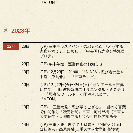
『AEON』
2023年
12月
28日
(JP) 三重テラスイベントの忍者視点 『どうする
家康を考える』に興味！『中央区観光協会特派員
ブログ』
23日
(JP) 年末年始 運営休止のお知らせ
19日
(JP) 12月23日 21:00 「NINJA～忍び者の生き
る道～第九巻」 『三重テレビ』
19日
(JP) 12月22日(金)〜24日(日)イオンモール日吉津
店にて、山田教授監修のオリエンタル・ミステリ
ー 「忍者伝ワールド」が開催されます。
『AEON』
19日
(JP) 「三重大発！忍び学でござる」 謎めく言葉
で仲間作り『読売新聞』三重 河村昌樹（三重大
大学院生・京都府立るり渓少年自然の家所長）
14日
(JP) 三重大発 教えて！忍者学 「別の才能あれ
ば転役も」高尾善希(三重大学人文学部准教授)