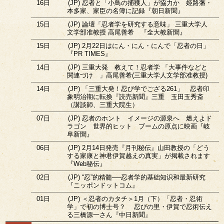
16日
(JP) 忍者と「小鳥の捕獲人」が協力か 姫路藩・
本多家、家臣の名簿に記録『朝日新聞』
15日
(JP) 論壇「忍者学を研究する意味」 三重大学人
文学部准教授 高尾善希 『全大教新聞』
15日
(JP) 2月22日はにん・にん・にんで「忍者の日」
『PR TIMES』
14日
(JP) 三重大発 教えて！忍者学 「大事件などと
関連づけ 」高尾善希(三重大学人文学部准教授)
14日
(JP) 「三重大発！忍び学でござる261」 忍者印
象明治期に転換『読売新聞』三重 玉田玉秀斎
（講談師、三重大院生）
07日
(JP) 忍者のホント イメージの源泉へ 燃えよド
ラゴン 世界的ヒット ブームの原点に映画『岐
阜新聞』
06日
(JP) 2月14日発売『月刊秘伝』山田教授の「どう
する家康と神君伊賀越えの真実」が掲載されます
『Web秘伝』
02日
(JP) “忍”的精髓──忍者学的基础知识和最新研究
『ニッポンドットコム』
01日
(JP) ＜忍者のカタチ＞1月（下）「忍者・忍術
学」で初の博士号？ 忍びの里・伊賀で忍術伝え
る三橋源一さん『中日新聞』