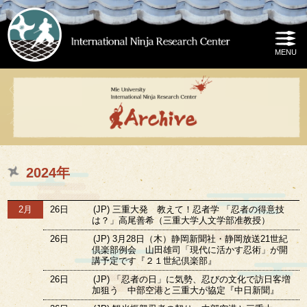
2024年
2月
26日
(JP) 三重大発 教えて！忍者学 「忍者の得意技
は？」高尾善希（三重大学人文学部准教授）
26日
(JP) 3月28日（木）静岡新聞社・静岡放送21世紀
倶楽部例会 山田雄司「現代に活かす忍術」が開
講予定です『２１世紀倶楽部』
26日
(JP) 「忍者の日」に気勢、忍びの文化で訪日客増
加狙う 中部空港と三重大が協定『中日新聞』