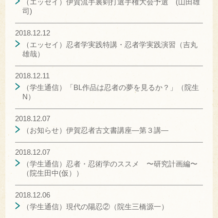
（エッセイ）伊賀流手裏剣打選手権大会予選 (山田雄
司)
2018.12.12
（エッセイ）忍者学実践特講・忍者学実践演習（吉丸
雄哉）
2018.12.11
（学生通信）「BL作品は忍者の夢を見るか？」（院生
N）
2018.12.07
（お知らせ）伊賀忍者古文書講座―第３講―
2018.12.07
（学生通信）忍者・忍術学のススメ 〜研究計画編〜
（院生田中(仮））
2018.12.06
（学生通信）現代の陽忍②（院生三橋源一）