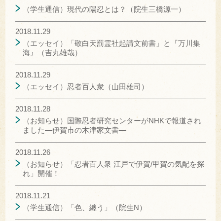
（学生通信）現代の陽忍とは？（院生三橋源一）
2018.11.29
（エッセイ）「敬白天罰霊社起請文前書」と『万川集
海』（吉丸雄哉）
2018.11.29
（エッセイ）忍者百人衆（山田雄司）
2018.11.28
（お知らせ）国際忍者研究センターがNHKで報道され
ました―伊賀市の木津家文書―
2018.11.26
（お知らせ）「忍者百人衆 江戸で伊賀/甲賀の気配を探
れ」開催！
2018.11.21
（学生通信）「色、纏う」（院生N）