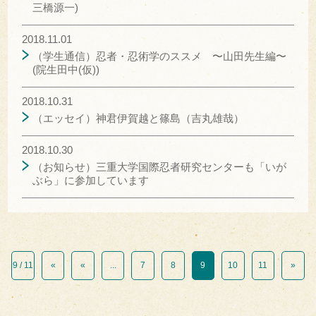
三橋源一)
2018.11.01
（学生通信）忍者・忍術学のススメ 〜山田先生編〜
(院生田中(仮))
2018.10.31
（エッセイ）神君伊賀越と篠島（吉丸雄哉）
2018.10.30
（お知らせ）三重大学国際忍者研究センターも「いが
ぶら」に参加しています
9 / 11
«
«
...
7
8
9
10
11
»