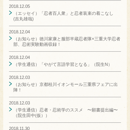
2018.12.05
（エッセイ）「忍者百人衆」と忍者装束の着こなし
(吉丸雄哉)
2018.12.04
（お知らせ）徳川家康と服部半蔵忍者隊×三重大学忍者
部、忍術実験動画収録！
2018.12.04
（学生通信）「やがて言語学習となる」（院生N）
2018.12.03
（お知らせ）京都桂川イオンモール三重県フェアに出
陣！
2018.12.03
（学生通信）忍者・忍術学のススメ 〜願書提出編〜
（院生田中(仮））
2018.11.30