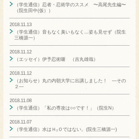
（学生通信）忍者・忍術学のススメ 〜高尾先生編〜
（院生田中(仮））
2018.11.13
（学生通信）音もなく臭いもなく…姿も見せず（院生
三橋源一）
2018.11.12
（エッセイ）伊予忍術噺 （吉丸雄哉）
2018.11.12
（お知らせ）丸の内朝大学に出講しました！ ―その
２―
2018.11.08
（学生通信）「私の専攻は○○です！」（院生N）
2018.11.07
（学生通信）水はＨ₂Ｏではない。(院生三橋源一)